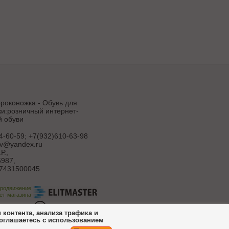
роконожка - Обувь для
и:розничный интернет-
й обуви
4-60-59; +7(932)610-63-98
uv@yandex.ru
Р.
,
987,
7431500045
продвижение
ет-магазина
ботка сайта
контента, анализа трафика и
соглашаетесь с использованием