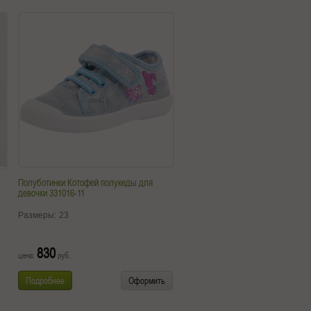
Полуботинки Котофей полукеды для
девочки 331016-11
Размеры:
23
830
цена:
руб.
Подробнее
Оформить