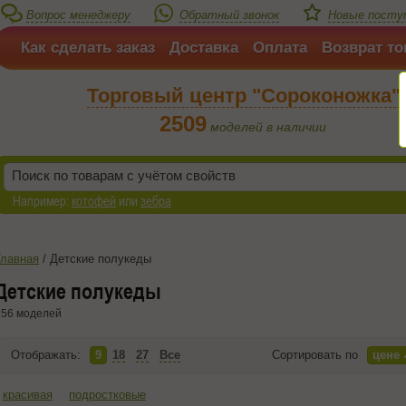
Вопрос менеджеру
Обратный звонок
Новые поступ
Как сделать заказ
Доставка
Оплата
Возврат то
Торговый центр "Сороконожка"
2509
моделей в наличии
Например:
котофей
или
зебра
Главная
/
Детские полукеды
Детские полукеды
56 моделей
Отображать:
9
18
27
Все
Сортировать по
цене
красивая
подростковые