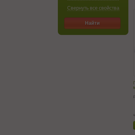
Свернуть все свойства
Найти
м
ц