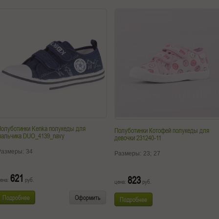
Полуботинки Kenka полукеды для
Полуботинки Котофей полукеды для
мальчика DUO_4139_navy
девочки 231240-11
Размеры:
34
Размеры:
23;
27
621
823
ена:
руб.
цена:
руб.
Подробнее
Оформить
Подробнее