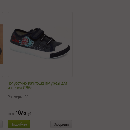
Полуботинки Капитошка полукеды для
мальчика C2965
Размеры:
31
1075
цена:
руб.
Подробнее
Оформить