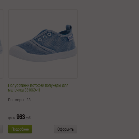
Полуботинки Котофей полукеды для
мальчика 331069-11
Размеры:
23
963
цена:
руб.
Подробнее
Оформить