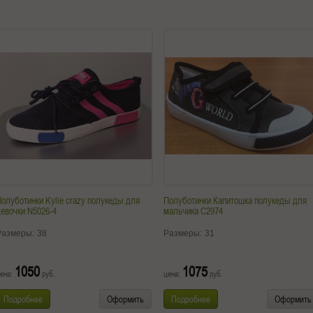
олуботинки Kylie crazy полукеды для
Полуботинки Капитошка полукеды для
евочки N5026-4
мальчика C2974
Размеры:
38
Размеры:
31
1050
1075
ена:
руб.
цена:
руб.
Подробнее
Оформить
Подробнее
Оформить