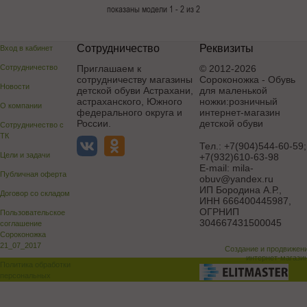
показаны модели 1 - 2 из 2
Сотрудничество
Реквизиты
Вход в кабинет
Сотрудничество
Приглашаем к
© 2012-2026
сотрудничеству магазины
Сороконожка - Обувь
Новости
детской обуви Астрахани,
для маленькой
астраханского, Южного
ножки:розничный
О компании
федерального округа и
интернет-магазин
России.
детской обуви
Сотрудничество с
ТК
Тел.:
+7(904)544-60-59;
Цели и задачи
+7(932)610-63-98
E-mail:
mila-
Публичная оферта
obuv@yandex.ru
ИП Бородина А.Р.
,
Договор со складом
ИНН 666400445987,
ОГРНИП
Пользовательское
304667431500045
соглашение
Сороконожка
21_07_2017
Создание и продвижен
интернет-магази
Политика обработки
персональных
данных
Поддержка и доработка сай