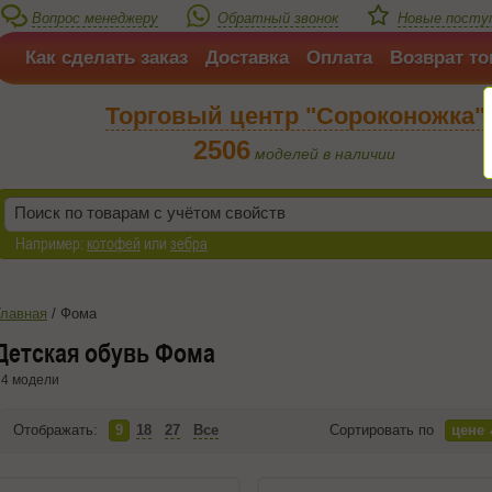
Вопрос менеджеру
Обратный звонок
Новые поступ
Как сделать заказ
Доставка
Оплата
Возврат то
Торговый центр "Сороконожка"
2506
моделей в наличии
Например:
котофей
или
зебра
Главная
/
Фома
Детская обувь Фома
4 модели
Отображать:
9
18
27
Все
Сортировать по
цене