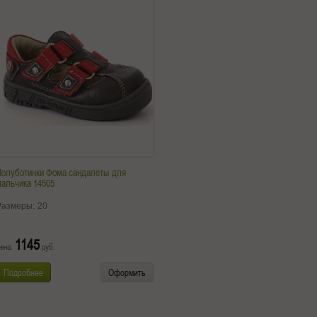
Полуботинки Фома сандалеты для
альчика 14505
Размеры:
20
1145
ена:
руб.
Подробнее
Оформить