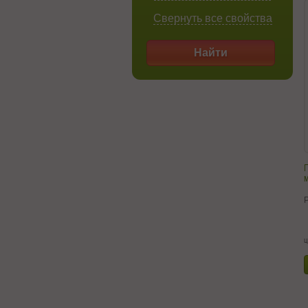
Свернуть все свойства
Найти
м
ц