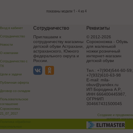
показаны модели 1 - 4 из 4
Сотрудничество
Реквизиты
Вход в кабинет
Сотрудничество
Приглашаем к
© 2012-2026
сотрудничеству магазины
Сороконожка - Обувь
Новости
детской обуви Астрахани,
для маленькой
астраханского, Южного
ножки:розничный
О компании
федерального округа и
интернет-магазин
России.
детской обуви
Сотрудничество с
ТК
Тел.:
+7(904)544-60-59;
Цели и задачи
+7(932)610-63-98
E-mail:
mila-
Публичная оферта
obuv@yandex.ru
ИП Бородина А.Р.
,
Договор со складом
ИНН 666400445987,
ОГРНИП
Пользовательское
304667431500045
соглашение
Сороконожка
21_07_2017
Создание и продвижен
интернет-магази
Политика обработки
персональных
данных