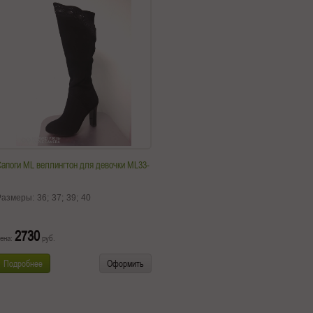
апоги ML веллингтон для девочки ML33-
Размеры:
36;
37;
39;
40
2730
ена:
руб.
Подробнее
Оформить