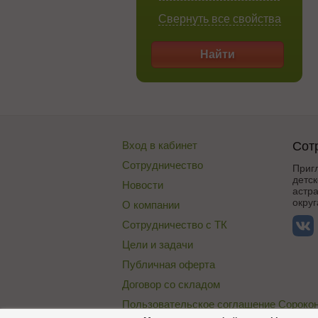
Свернуть все свойства
Найти
Вход в кабинет
Сот
Сотрудничество
Приг
детск
Новости
астр
округ
О компании
Сотрудничество с ТК
Цели и задачи
Публичная оферта
Договор со складом
Пользовательское соглашение Сороко