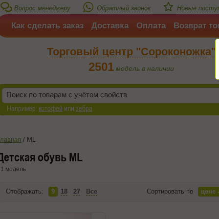
Вопрос менеджеру
Обратный звонок
Новые посту
Как сделать заказ
Доставка
Оплата
Возврат то
Торговый центр "Сороконожка"
2501
модель в наличии
Например:
котофей
или
зебра
Главная
/
ML
Детская обувь ML
1 модель
Отображать:
9
18
27
Все
Сортировать по
цене