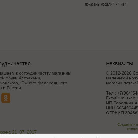
показаны модели 1 - 1 из 1
рудничество
Реквизиты
лашаем к сотрудничеству магазины
© 2012-2026 Со
ой обуви Астрахани,
маленькой ножк
аханского, Южного федерального
магазин детско
а и России.
Тел.:
+7(904)54
E-mail:
mila-ob
ИП Бородина А.
ИНН 666400445
ОГРНИП 30466
Создание и 
интерн
ножка 21_07_2017
Поддержка и дора