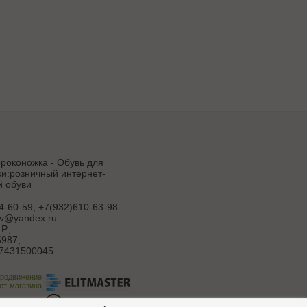
роконожка - Обувь для
и:розничный интернет-
й обуви
4-60-59; +7(932)610-63-98
uv@yandex.ru
Р.
,
987,
7431500045
продвижение
ет-магазина
ботка сайта