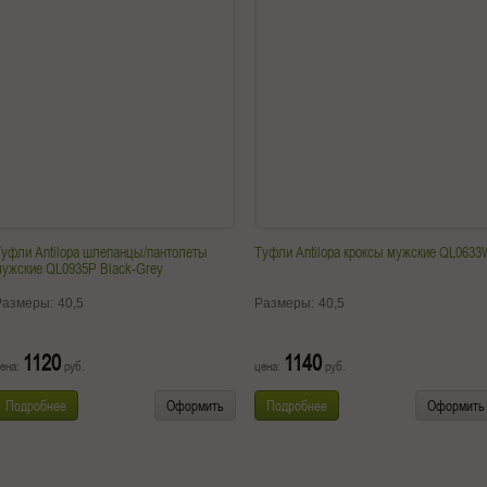
уфли Antilopa шлепанцы/пантолеты
Туфли Antilopa кроксы мужские QL063
ужские QL0935P Black-Grey
Размеры:
40,5
Размеры:
40,5
1120
1140
ена:
руб.
цена:
руб.
Подробнее
Оформить
Подробнее
Оформить