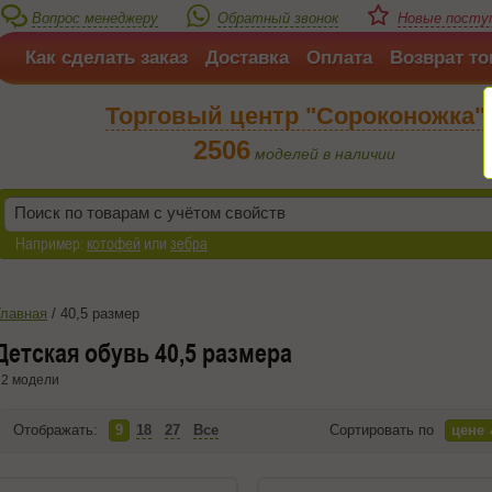
Вопрос менеджеру
Обратный звонок
Новые поступ
Как сделать заказ
Доставка
Оплата
Возврат то
Торговый центр "Сороконожка"
2506
моделей в наличии
Например:
котофей
или
зебра
Главная
/
40,5 размер
Детская обувь 40,5 размера
2 модели
Отображать:
9
18
27
Все
Сортировать по
цене