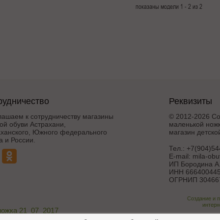
показаны модели 1 - 2 из 2
рудничество
Реквизиты
лашаем к сотрудничеству магазины
© 2012-2026 Со
ой обуви Астрахани,
маленькой ножк
аханского, Южного федерального
магазин детско
а и России.
Тел.:
+7(904)54
E-mail:
mila-ob
ИП Бородина А.
ИНН 666400445
ОГРНИП 30466
Создание и 
интерн
ножка 21_07_2017
Поддержка и дора