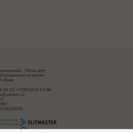
роконожка - Обувь для
и:розничный интернет-
й обуви
4-60-59; +7(932)610-63-98
uv@yandex.ru
Р.
,
987,
7431500045
продвижение
ет-магазина
ботка сайта