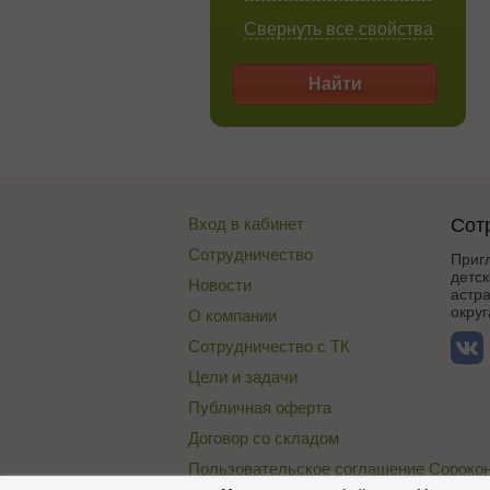
Свернуть все свойства
Найти
Вход в кабинет
Сот
Сотрудничество
Приг
детск
Новости
астр
округ
О компании
Сотрудничество с ТК
Цели и задачи
Публичная оферта
Договор со складом
Пользовательское соглашение Сороко