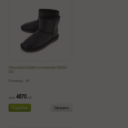
Полусапоги Baden угги женские SN004-
033
Размеры:
46
4670
цена:
руб.
Подробнее
Оформить