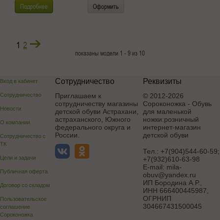
Подробнее
Оформить
1
2
показаны модели 1 - 9 из 10
Сотрудничество
Реквизиты
Вход в кабинет
Сотрудничество
Приглашаем к
© 2012-2026
сотрудничеству магазины
Сороконожка - Обувь
Новости
детской обуви Астрахани,
для маленькой
астраханского, Южного
ножки:розничный
О компании
федерального округа и
интернет-магазин
России.
детской обуви
Сотрудничество с
ТК
Тел.:
+7(904)544-60-59;
Цели и задачи
+7(932)610-63-98
E-mail:
mila-
Публичная оферта
obuv@yandex.ru
ИП Бородина А.Р.
,
Договор со складом
ИНН 666400445987,
ОГРНИП
Пользовательское
304667431500045
соглашение
Сороконожка