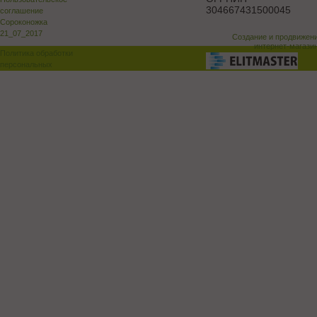
304667431500045
соглашение
Сороконожка
21_07_2017
Создание и продвижен
интернет-магази
Политика обработки
персональных
данных
Поддержка и доработка сай