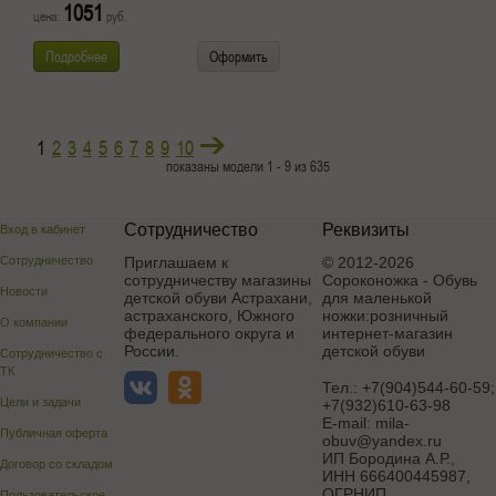
1051
цена:
руб.
Подробнее
Оформить
1
2
3
4
5
6
7
8
9
10
показаны модели 1 - 9 из 635
Сотрудничество
Реквизиты
Вход в кабинет
Сотрудничество
Приглашаем к
© 2012-2026
сотрудничеству магазины
Сороконожка - Обувь
Новости
детской обуви Астрахани,
для маленькой
астраханского, Южного
ножки:розничный
О компании
федерального округа и
интернет-магазин
России.
детской обуви
Сотрудничество с
ТК
Тел.:
+7(904)544-60-59;
Цели и задачи
+7(932)610-63-98
E-mail:
mila-
Публичная оферта
obuv@yandex.ru
ИП Бородина А.Р.
,
Договор со складом
ИНН 666400445987,
ОГРНИП
Пользовательское