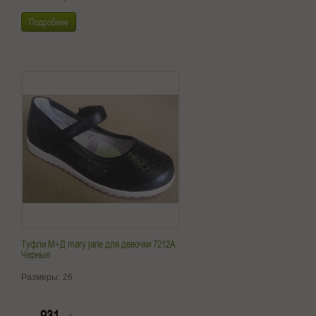
Подробнее
Туфли М+Д mary jane для девочки 7212A
Черные
Размеры:
26
931