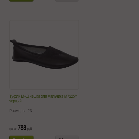
Туфли М+Д чешки для мальчика M7225/1
черный
Размеры:
23
788
цена:
руб.