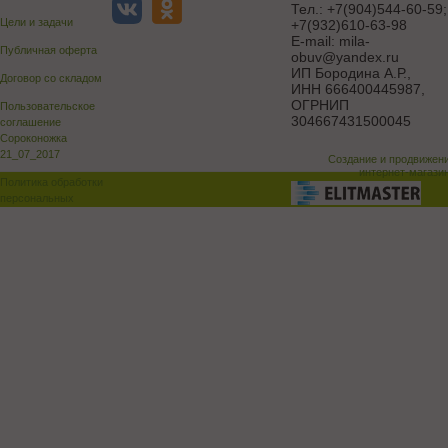
Тел.:
+7(904)544-60-59;
Цели и задачи
+7(932)610-63-98
E-mail:
mila-
Публичная оферта
obuv@yandex.ru
ИП Бородина А.Р.
,
Договор со складом
ИНН 666400445987,
ОГРНИП
Пользовательское
304667431500045
соглашение
Сороконожка
21_07_2017
Создание и продвижен
интернет-магази
Политика обработки
персональных
данных
Поддержка и доработка сай