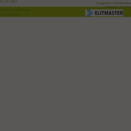
21_07_2017
Создание и продвижен
интернет-магази
Политика обработки
персональных
данных
Поддержка и доработка сай