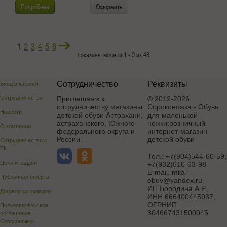
Подробнее
Оформить
1
2
3
4
5
6
показаны модели 1 - 9 из 48
Сотрудничество
Реквизиты
Вход в кабинет
Сотрудничество
Приглашаем к
© 2012-2026
сотрудничеству магазины
Сороконожка - Обувь
Новости
детской обуви Астрахани,
для маленькой
астраханского, Южного
ножки:розничный
О компании
федерального округа и
интернет-магазин
России.
детской обуви
Сотрудничество с
ТК
Тел.:
+7(904)544-60-59;
Цели и задачи
+7(932)610-63-98
E-mail:
mila-
Публичная оферта
obuv@yandex.ru
ИП Бородина А.Р.
,
Договор со складом
ИНН 666400445987,
ОГРНИП
Пользовательское
304667431500045
соглашение
Сороконожка